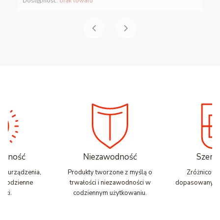
Dostępność:
brak towaru
nalność
Niezawodność
Szerok
zne urządzenia,
Produkty tworzone z myślą o
Zróżnicowa
ją codzienne
trwałości i niezawodności w
dopasowany do
zki.
codziennym użytkowaniu.