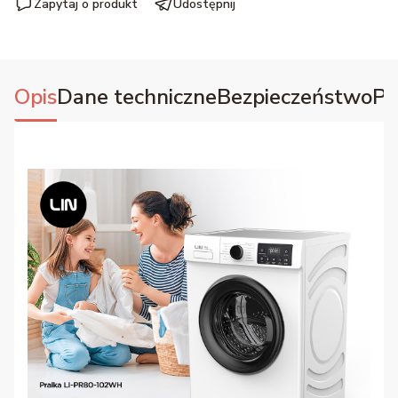
Zapytaj o produkt
Udostępnij
Opis
Dane techniczne
Bezpieczeństwo
Pl