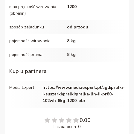
max prędkość wirowania
1200
(obr/min)
sposób załadunku
od przodu
pojemność wirowania
8 kg
pojemność prania
8 kg
Kup u partnera
Media Expert
https://www.mediaexpert.pl/agd/pralki-
i-suszarki/pralki/pralka-lin-li-pr80-
102wh-8kg-1200-obr
0.00
Liczba ocen: 0