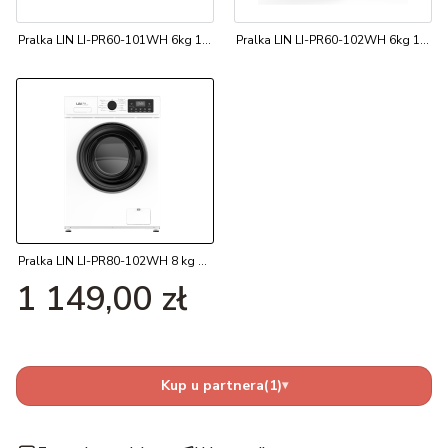
Pralka LIN LI-PR60-101WH 6kg 1200 obr
Pralka LIN LI-PR60-102WH 6kg 1200 obr
Pralka LIN LI-PR80-102WH 8 kg 1200 obr
Cena
1 149,00 zł
Kup u partnera
(1)
▾