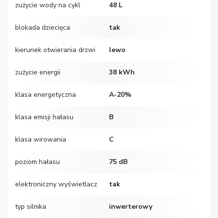
zużycie wody na cykl
48 L
blokada dziecięca
tak
kierunek otwierania drzwi
lewo
zużycie energii
38 kWh
klasa energetyczna
A-20%
klasa emisji hałasu
B
klasa wirowania
C
poziom hałasu
75 dB
elektroniczny wyświetlacz
tak
typ silnika
inwerterowy