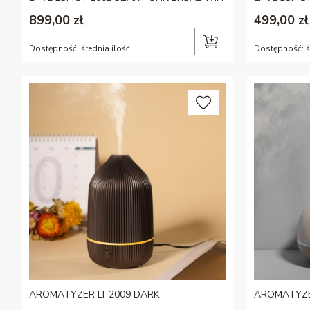
899,00 zł
499,00 zł
Dostępność:
średnia ilość
Dostępność:
ś
AROMATYZER LI-2009 DARK
AROMATYZE