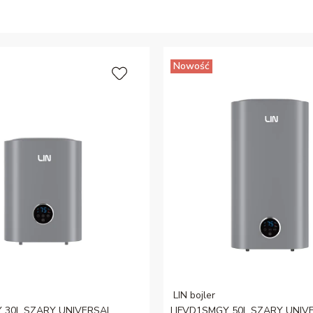
Nowość
LIN bojler
Y 30L SZARY UNIVERSAL
LIFVD1SMGY 50L SZARY UNIV