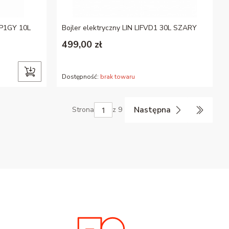
P1GY 10L
Bojler elektryczny LIN LIFVD1 30L SZARY
499,00 zł
Dostępność:
brak towaru
Następna
Strona
z 9
Przejdź