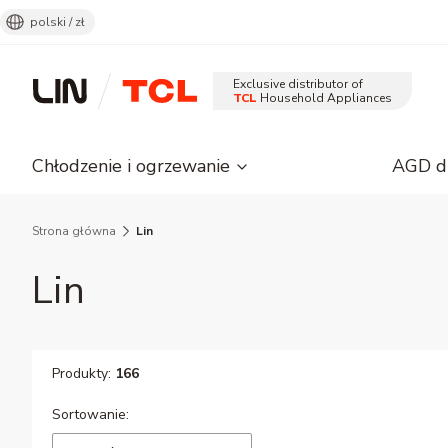
polski / zł
Exclusive distributor of
TCL
Household Appliances
Chłodzenie i ogrzewanie
AGD d
Strona główna
Lin
Lin
Produkty:
166
Lista produktów
Sortowanie: