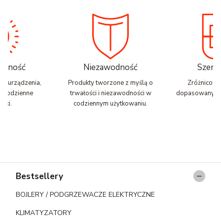
nalność
Niezawodność
Szerok
zne urządzenia,
Produkty tworzone z myślą o
Zróżnicowa
ją codzienne
trwałości i niezawodności w
dopasowany do
zki.
codziennym użytkowaniu.
Linki w stopce
Bestsellery
BOJLERY / PODGRZEWACZE ELEKTRYCZNE
KLIMATYZATORY