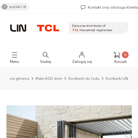
polski / zł
Kontakt oraz obsługa klienta
Exclusive distributor of
TCL
Household Appliances
Otwórz wyszukiwarkę
Produkty 
Menu
Szukaj
Zaloguj się
Koszyk
Strona główna
Małe AGD dom
Kostkarki do lodu
Kostkarki LIN