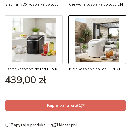
Srebrna INOX kostkarka do lodu LIN ICE PRO-S12
Czerwona kostkarka do lodu LIN ICE PRO-R12
Czarna kostkarka do lodu LIN ICE PRO-B12
Biała kostkarka do lodu LIN ICE PRO-W12
Cena
439,00 zł
Kup u partnera
(1)
▾
Zapytaj o produkt
Udostępnij