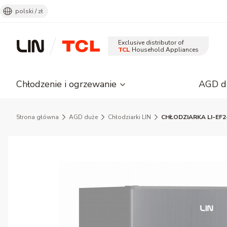
polski / zł
Exclusive distributor of
TCL
Household Appliances
Chłodzenie i ogrzewanie
AGD d
Strona główna
AGD duże
Chłodziarki LIN
CHŁODZIARKA LI-EF2