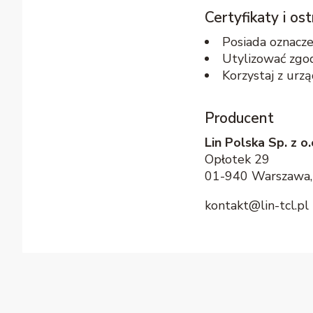
Certyfikaty i o
Posiada oznacz
Utylizować zgo
Korzystaj z urz
Producent
Lin Polska Sp. z o.
Opłotek 29
01-940 Warszawa,
kontakt@lin-tcl.pl