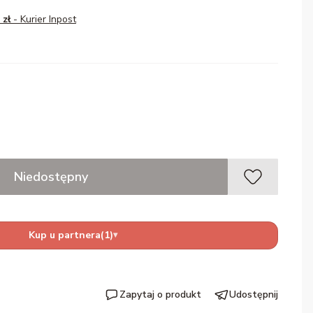
 zł
- Kurier Inpost
Niedostępny
Kup u partnera
(1)
▾
Zapytaj o produkt
Udostępnij