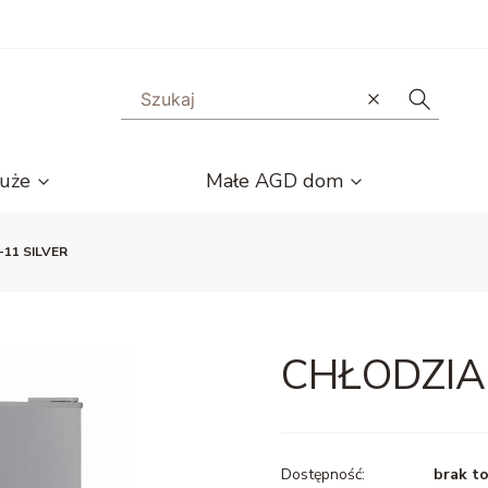
Wyczyść
Szukaj
uże
Małe AGD dom
-11 SILVER
CHŁODZIAR
Dostępność:
brak t