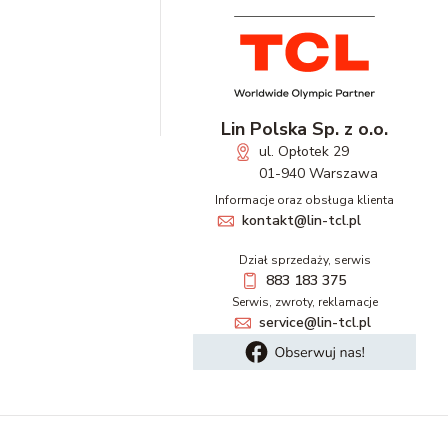
Lin Polska Sp. z o.o.
ul. Opłotek 29
01-940 Warszawa
Informacje oraz obsługa klienta
kontakt@lin-tcl.pl
Dział sprzedaży, serwis
883 183 375
Serwis, zwroty, reklamacje
service@lin-tcl.pl