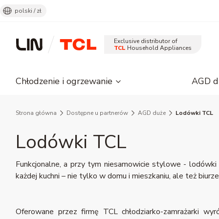
polski / zł
Exclusive distributor of
TCL
Household Appliances
Chłodzenie i ogrzewanie
AGD d
Strona główna
Dostępne u partnerów
AGD duże
Lodówki TCL
Lodówki TCL
Funkcjonalne, a przy tym niesamowicie stylowe - lodówk
każdej kuchni – nie tylko w domu i mieszkaniu, ale też biur
Oferowane przez firmę TCL chłodziarko-zamrażarki wyr