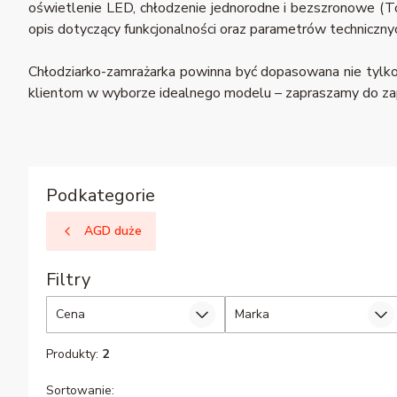
oświetlenie LED, chłodzenie jednorodne i bezszronowe (To
opis dotyczący funkcjonalności oraz parametrów techniczny
Chłodziarko-zamrażarka powinna być dopasowana nie tylk
klientom w wyborze idealnego modelu – zapraszamy do zapo
Podkategorie
AGD duże
Filtry
Cena
Marka
Koniec filtrów
Produkty:
2
Lista produktów
Sortowanie: