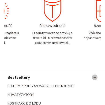
nalność
Niezawodność
Szerok
zne urządzenia,
Produkty tworzone z myślą o
Zróżnicowa
ją codzienne
trwałości i niezawodności w
dopasowany do
zki.
codziennym użytkowaniu.
Linki w stopce
Bestsellery
BOJLERY / PODGRZEWACZE ELEKTRYCZNE
KLIMATYZATORY
KOSTKARKI DO LODU