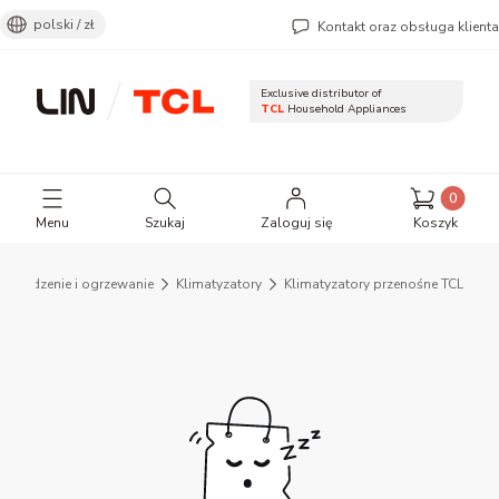
polski / zł
Kontakt oraz obsługa klienta
Exclusive distributor of
TCL
Household Appliances
Otwórz wyszukiwarkę
Produkty 
Menu
Szukaj
Zaloguj się
Koszyk
Chłodzenie i ogrzewanie
Klimatyzatory
Klimatyzatory przenośne TCL