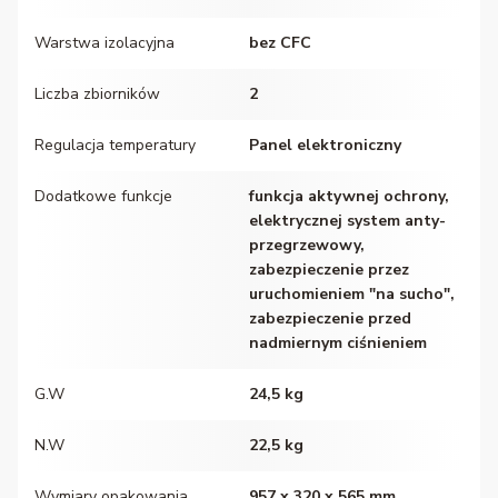
Warstwa izolacyjna
bez CFC
Liczba zbiorników
2
Regulacja temperatury
Panel elektroniczny
Dodatkowe funkcje
funkcja aktywnej ochrony,
elektrycznej system anty-
przegrzewowy,
zabezpieczenie przez
uruchomieniem "na sucho",
zabezpieczenie przed
nadmiernym ciśnieniem
G.W
24,5 kg
N.W
22,5 kg
Wymiary opakowania
957 x 320 x 565 mm