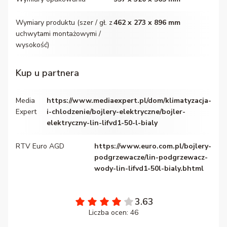
Wymiary produktu (szer / gł. z
462 x 273 x 896 mm
uchwytami montażowymi /
wysokość)
Kup u partnera
Media
https://www.mediaexpert.pl/dom/klimatyzacja-
Expert
i-chlodzenie/bojlery-elektryczne/bojler-
elektryczny-lin-lifvd1-50-l-bialy
RTV Euro AGD
https://www.euro.com.pl/bojlery-
podgrzewacze/lin-podgrzewacz-
wody-lin-lifvd1-50l-bialy.bhtml
3.63
Liczba ocen: 46