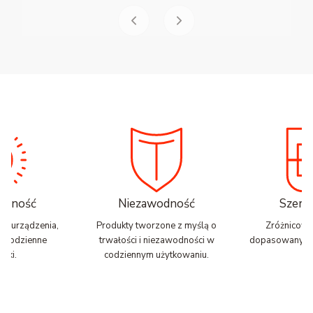
nalność
Niezawodność
Szerok
zne urządzenia,
Produkty tworzone z myślą o
Zróżnicowa
ją codzienne
trwałości i niezawodności w
dopasowany do
zki.
codziennym użytkowaniu.