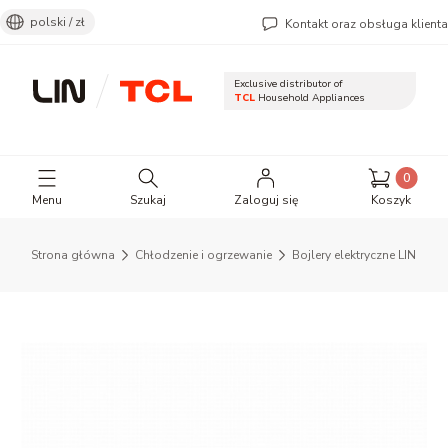
polski / zł
Kontakt oraz obsługa klienta
Exclusive distributor of
TCL
Household Appliances
Otwórz wyszukiwarkę
Produkty 
Menu
Szukaj
Zaloguj się
Koszyk
Strona główna
Chłodzenie i ogrzewanie
Bojlery elektryczne LIN