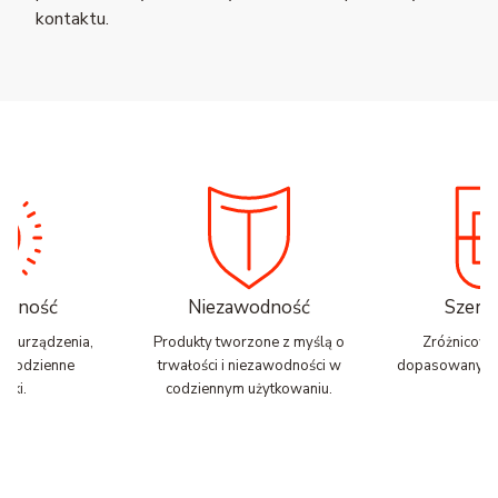
kontaktu.
nalność
Niezawodność
Szerok
zne urządzenia,
Produkty tworzone z myślą o
Zróżnicowa
ją codzienne
trwałości i niezawodności w
dopasowany do
zki.
codziennym użytkowaniu.