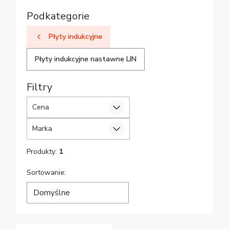
Podkategorie
Płyty indukcyjne
Płyty indukcyjne nastawne LIN
Filtry
Cena
Marka
Koniec filtrów
Produkty:
1
Lista produktów
Sortowanie:
Domyślne