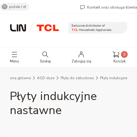
polski / zł
Kontakt oraz obsługa klienta
Exclusive distributor of
TCL
Household Appliances
Otwórz wyszukiwarkę
Produkty 
Menu
Szukaj
Zaloguj się
Koszyk
Strona główna
AGD duże
Płyty do zabudowy
Płyty indukcyjne
Płyty indukcyjne
nastawne