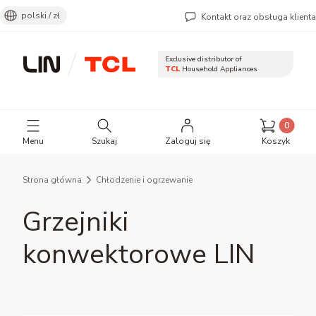
polski / zł
Kontakt oraz obsługa klienta
Exclusive distributor of
TCL
Household Appliances
Otwórz wyszukiwarkę
Produkty 
Menu
Szukaj
Zaloguj się
Koszyk
Strona główna
Chłodzenie i ogrzewanie
Grzejniki
konwektorowe LIN