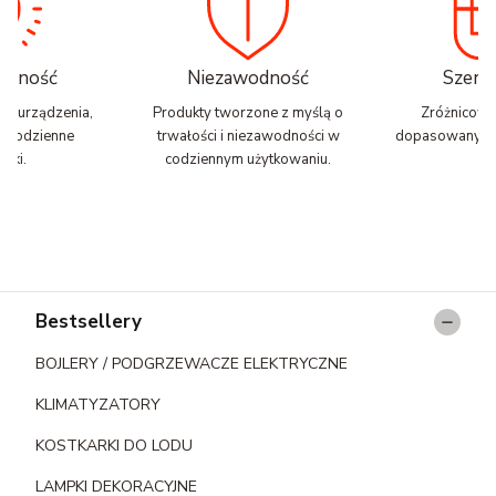
nalność
Niezawodność
Szerok
zne urządzenia,
Produkty tworzone z myślą o
Zróżnicowa
ją codzienne
trwałości i niezawodności w
dopasowany do
zki.
codziennym użytkowaniu.
Linki w stopce
Bestsellery
BOJLERY / PODGRZEWACZE ELEKTRYCZNE
KLIMATYZATORY
KOSTKARKI DO LODU
LAMPKI DEKORACYJNE