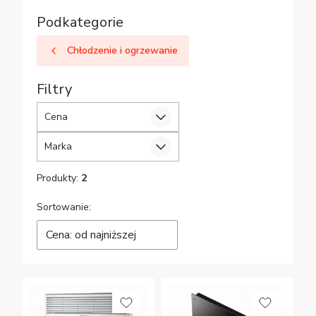
Podkategorie
Chłodzenie i ogrzewanie
Filtry
Cena
Marka
Koniec filtrów
Produkty:
2
Lista produktów
Sortowanie:
Cena: od najniższej